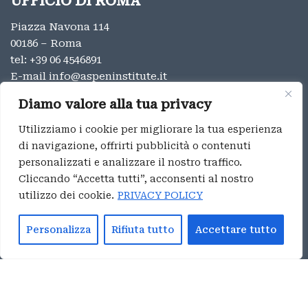
UFFICIO DI ROMA
Piazza Navona 114
00186 – Roma
tel:
+39 06 4546891
E-mail
info@aspeninstitute.it
UFFICIO DI MILANO
Diamo valore alla tua privacy
Via Vincenzo Monti 12
Utilizziamo i cookie per migliorare la tua esperienza
20123 – Milano
di navigazione, offrirti pubblicità o contenuti
tel:
+39 02 9996131
personalizzati e analizzare il nostro traffico.
E-mail:
info@aspeninstitute.it
Cliccando “Accetta tutti”, acconsenti al nostro
utilizzo dei cookie.
PRIVACY POLICY
Privacy
Aspen Institute Italia ® 2023
Personalizza
Rifiuta tutto
Accettare tutto
Whistleblowing
Italiano
English