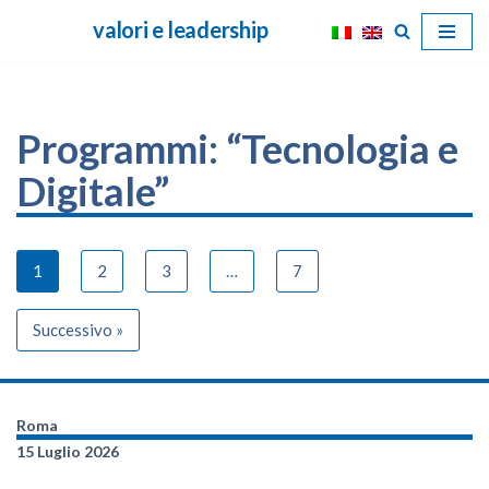
valori e leadership
Vai
al
contenuto
Programmi: “Tecnologia e
Digitale”
1
2
3
…
7
Successivo »
Roma
15 Luglio 2026