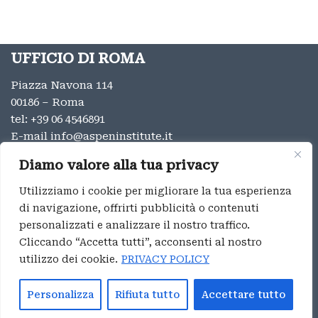
UFFICIO DI ROMA
Piazza Navona 114
00186 – Roma
tel:
+39 06 4546891
E-mail
info@aspeninstitute.it
UFFICIO DI MILANO
Diamo valore alla tua privacy
Via Vincenzo Monti 12
Utilizziamo i cookie per migliorare la tua esperienza
20123 – Milano
di navigazione, offrirti pubblicità o contenuti
tel:
+39 02 9996131
personalizzati e analizzare il nostro traffico.
E-mail:
info@aspeninstitute.it
Cliccando “Accetta tutti”, acconsenti al nostro
utilizzo dei cookie.
PRIVACY POLICY
Privacy
Aspen Institute Italia ® 2023
Personalizza
Rifiuta tutto
Accettare tutto
Whistleblowing