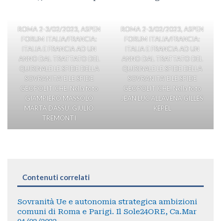
ROMA 2-3/02/2023, ASPEN
ROMA 2-3/02/2023, ASPEN
FORUM ITALIA/FRANCIA:
FORUM ITALIA/FRANCIA:
ITALIA E FRANCIA AD UN
ITALIA E FRANCIA AD UN
ANNO DAL TRATTATO DEL
ANNO DAL TRATTATO DEL
QUIRINALE LE SFIDE DELLA
QUIRINALE LE SFIDE DELLA
SOVRANITA’ E LE SFIDE
SOVRANITA’ E LE SFIDE
GEOPOLITICHE. Nella foto
GEOPOLITICHE. Nella foto
GIAMPIERO MASSOLO
JEAN LUC ALLAVENA GILLES
MARTA DASSU’ GIULIO
KEPEL
TREMONTI
Contenuti correlati
Sovranità Ue e autonomia strategica ambizioni
comuni di Roma e Parigi. Il Sole24ORE, Ca.Mar