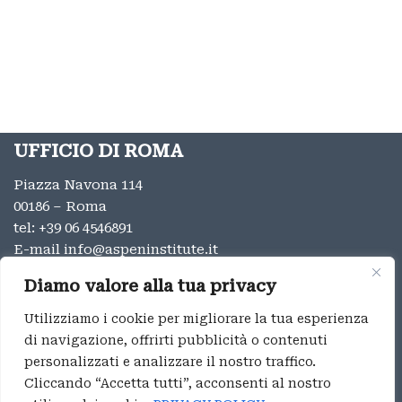
UFFICIO DI ROMA
Piazza Navona 114
00186 – Roma
tel:
+39 06 4546891
E-mail
info@aspeninstitute.it
UFFICIO DI MILANO
Diamo valore alla tua privacy
Via Vincenzo Monti 12
Utilizziamo i cookie per migliorare la tua esperienza
20123 – Milano
di navigazione, offrirti pubblicità o contenuti
tel:
+39 02 9996131
personalizzati e analizzare il nostro traffico.
E-mail:
info@aspeninstitute.it
Cliccando “Accetta tutti”, acconsenti al nostro