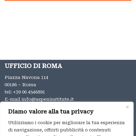
UFFICIO DI ROMA
Piazza Navona 114
00186 – Roma
tel:
+39 06 4546891
E-mail
info@aspeninstitute.it
UFFICIO DI MILANO
Diamo valore alla tua privacy
Via Vincenzo Monti 12
Utilizziamo i cookie per migliorare la tua esperienza
20123 – Milano
di navigazione, offrirti pubblicità o contenuti