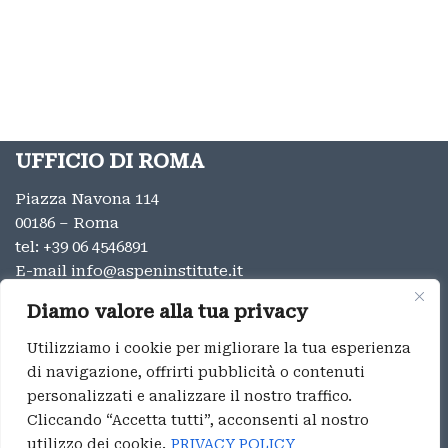
UFFICIO DI ROMA
Piazza Navona 114
00186 – Roma
tel:
+39 06 4546891
E-mail
info@aspeninstitute.it
UFFICIO DI MILANO
Diamo valore alla tua privacy
Via Vincenzo Monti 12
Utilizziamo i cookie per migliorare la tua esperienza
20123 – Milano
di navigazione, offrirti pubblicità o contenuti
tel:
+39 02 9996131
personalizzati e analizzare il nostro traffico.
E-mail:
info@aspeninstitute.it
Cliccando “Accetta tutti”, acconsenti al nostro
utilizzo dei cookie.
PRIVACY POLICY