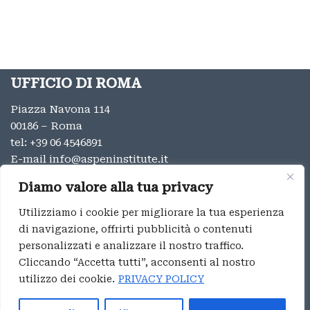
UFFICIO DI ROMA
Piazza Navona 114
00186 – Roma
tel:
+39 06 4546891
E-mail
info@aspeninstitute.it
UFFICIO DI MILANO
Diamo valore alla tua privacy
Via Vincenzo Monti 12
Utilizziamo i cookie per migliorare la tua esperienza
20123 – Milano
di navigazione, offrirti pubblicità o contenuti
tel:
+39 02 9996131
personalizzati e analizzare il nostro traffico.
E-mail:
info@aspeninstitute.it
Cliccando “Accetta tutti”, acconsenti al nostro
utilizzo dei cookie.
PRIVACY POLICY
Privacy
Aspen Institute Italia ® 2023