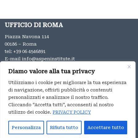
UFFICIO DI ROMA
Piazza Navona 114
00186 – Roma
tel:
+39 06 4546891
E-mail
info@aspeninstitute.it
UFFICIO DI MILANO
Diamo valore alla tua privacy
Via Vincenzo Monti 12
Utilizziamo i cookie per migliorare la tua esperienza
20123 – Milano
di navigazione, offrirti pubblicità o contenuti
tel:
+39 02 9996131
personalizzati e analizzare il nostro traffico.
E-mail:
info@aspeninstitute.it
Cliccando “Accetta tutti”, acconsenti al nostro
utilizzo dei cookie.
PRIVACY POLICY
Privacy
Aspen Institute Italia ® 2023
Personalizza
Rifiuta tutto
Accettare tutto
Whistleblowing