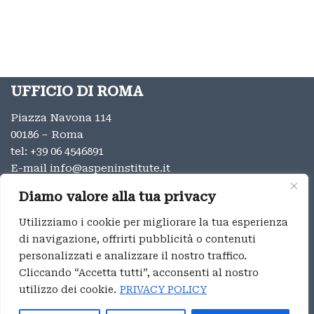
UFFICIO DI ROMA
Piazza Navona 114
00186 – Roma
tel:
+39 06 4546891
E-mail
info@aspeninstitute.it
UFFICIO DI MILANO
Diamo valore alla tua privacy
Via Vincenzo Monti 12
Utilizziamo i cookie per migliorare la tua esperienza
20123 – Milano
di navigazione, offrirti pubblicità o contenuti
tel:
+39 02 9996131
personalizzati e analizzare il nostro traffico.
E-mail:
info@aspeninstitute.it
Cliccando “Accetta tutti”, acconsenti al nostro
utilizzo dei cookie.
PRIVACY POLICY
Privacy