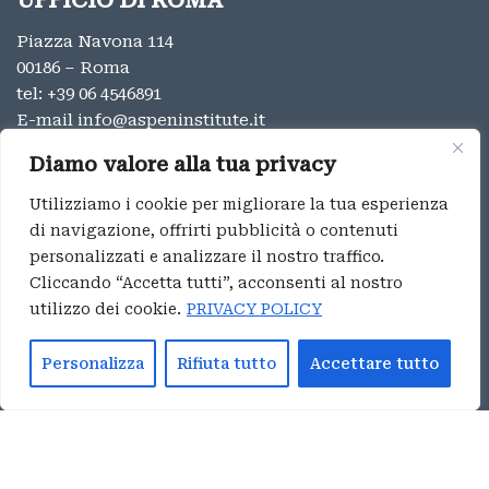
UFFICIO DI ROMA
Piazza Navona 114
00186 – Roma
tel:
+39 06 4546891
E-mail
info@aspeninstitute.it
UFFICIO DI MILANO
Diamo valore alla tua privacy
Via Vincenzo Monti 12
Utilizziamo i cookie per migliorare la tua esperienza
20123 – Milano
di navigazione, offrirti pubblicità o contenuti
tel:
+39 02 9996131
personalizzati e analizzare il nostro traffico.
E-mail:
info@aspeninstitute.it
Cliccando “Accetta tutti”, acconsenti al nostro
utilizzo dei cookie.
PRIVACY POLICY
Privacy
Aspen Institute Italia ® 2023
Personalizza
Rifiuta tutto
Accettare tutto
Whistleblowing
Italiano
English