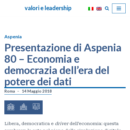
valori e leadership
Vai
al
contenuto
Aspenia
Presentazione di Aspenia
80 – Economia e
democrazia dell’era del
potere dei dati
Roma
14 Maggio 2018
Libera, democratica e
driver
dell’economia: questa