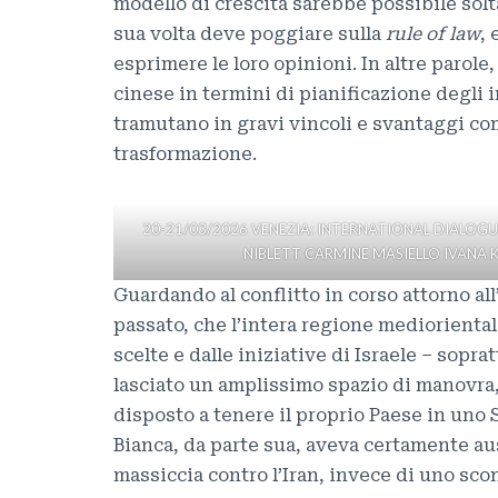
modello di crescita sarebbe possibile sol
sua volta deve poggiare sulla
rule of law
, 
esprimere le loro opinioni. In altre parole
cinese in termini di pianificazione degli i
tramutano in gravi vincoli e svantaggi com
trasformazione.
20-21/03/2026 VENEZIA: INTERNATIONAL DIALOGUE;
NIBLETT CARMINE MASIELLO IVANA
Guardando al conflitto in corso attorno all
passato, che l’intera regione mediorienta
scelte e dalle iniziative di Israele – sopr
lasciato un amplissimo spazio di manovra,
disposto a tenere il proprio Paese in uno 
Bianca, da parte sua, aveva certamente a
massiccia contro l’Iran, invece di uno scon