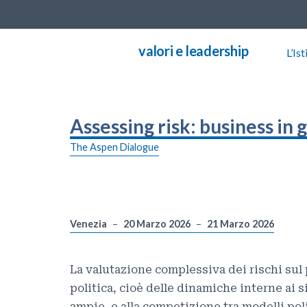
Vai
valori e leadership
L’Ist
al
contenuto
Assessing risk: business in 
The Aspen Dialogue
Venezia
20 Marzo 2026
21 Marzo 2026
La valutazione complessiva dei rischi sul p
politica, cioè delle dinamiche interne ai s
ampie, e alla competizione tra modelli poli