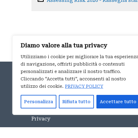
Assessing Risk 2026 - Rassegna sta
Diamo valore alla tua privacy
Utilizziamo i cookie per migliorare la tua esperienz
di navigazione, offrirti pubblicità o contenuti
UFFICIO DI ROMA
personalizzati e analizzare il nostro traffico.
Cliccando “Accetta tutti”, acconsenti al nostro
Piazza Navona 114
utilizzo dei cookie.
PRIVACY POLICY
00186 – Roma
tel:
+39 06 4546891
Personalizza
Rifiuta tutto
Accettare tutto
E-mail
info@aspeninstitute.it
Privacy