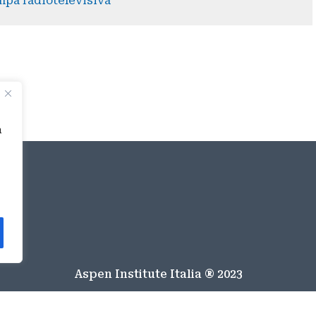
mpa radiotelevisiva
a
Aspen Institute Italia ® 2023
Italiano
English