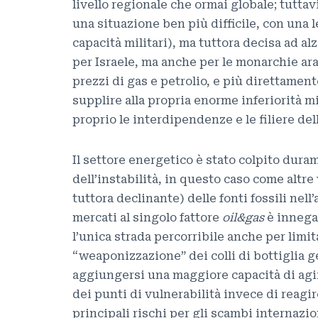
livello regionale che ormai globale; tutta
una situazione ben più difficile, con una 
capacità militari), ma tuttora decisa ad alz
per Israele, ma anche per le monarchie ar
prezzi di gas e petrolio, e più direttament
supplire alla propria enorme inferiorità m
proprio le interdipendenze e le filiere de
Il settore energetico è stato colpito dura
dell’instabilità, in questo caso come altre
tuttora declinante) delle fonti fossili nel
mercati al singolo fattore
oil&gas
è innegab
l’unica strada percorribile anche per limi
“weaponizzazione” dei colli di bottiglia 
aggiungersi una maggiore capacità di agir
dei punti di vulnerabilità invece di reagir
principali rischi per gli scambi internazion