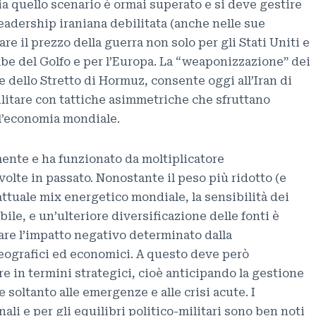
via quello scenario è ormai superato e si deve gestire
leadership iraniana debilitata (anche nelle sue
are il prezzo della guerra non solo per gli Stati Uniti e
abe del Golfo e per l’Europa. La “weaponizzazione” dei
e dello Stretto di Hormuz, consente oggi all’Iran di
ilitare con tattiche asimmetriche che sfruttano
ll’economia mondiale.
mente e ha funzionato da moltiplicatore
 volte in passato. Nonostante il peso più ridotto (e
l’attuale mix energetico mondiale, la sensibilità dei
ile, e un’ulteriore diversificazione delle fonti è
tare l’impatto negativo determinato dalla
geografici ed economici. A questo deve però
e in termini strategici, cioè anticipando la gestione
e soltanto alle emergenze e alle crisi acute. I
ali e per gli equilibri politico-militari sono ben noti