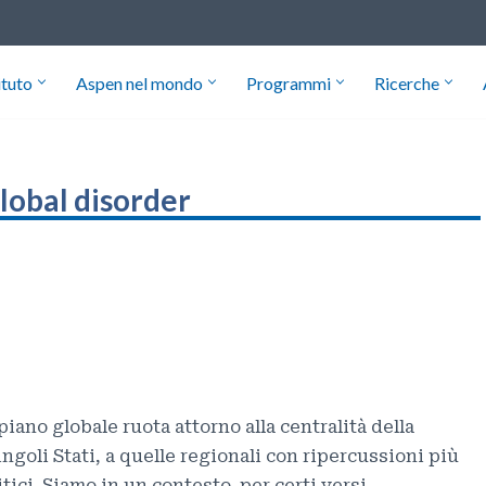
ituto
Aspen nel mondo
Programmi
Ricerche
global disorder
iano globale ruota attorno alla centralità della
ingoli Stati, a quelle regionali con ripercussioni più
tici. Siamo in un contesto, per certi versi