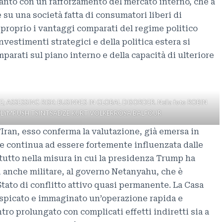
tanto con un rafforzamento del mercato interno, che a
e su una società fatta di consumatori liberi di
, proprio i vantaggi comparati del regime politico
nvestimenti strategici e della politica estera si
parati sul piano interno e della capacità di ulteriore
 ASSESSING RISK: BUSINNES IN GLOBAL DISORDER. Nella foto ROBIN
 KLYMPUSH TSINTSADZE KURT VOLKERROSA BALFOUR
’Iran, esso conferma la valutazione, già emersa in
le continua ad essere fortemente influenzata dalle
attutto nella misura in cui la presidenza Trump ha
 anche militare, al governo Netanyahu, che è
Stato di conflitto attivo quasi permanente. La Casa
uspicato e immaginato un’operazione rapida e
tro prolungato con complicati effetti indiretti sia a