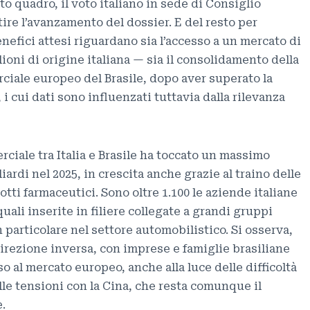
o quadro, il voto italiano in sede di Consiglio
re l’avanzamento del dossier. E del resto per
enefici attesi riguardano sia l’accesso a un mercato di
lioni di origine italiana — sia il consolidamento della
ciale europeo del Brasile, dopo aver superato la
 i cui dati sono influenzati tuttavia dalla rilevanza
rciale tra Italia e Brasile ha toccato un massimo
iardi nel 2025, in crescita anche grazie al traino delle
tti farmaceutici. Sono oltre 1.100 le aziende italiane
quali inserite in filiere collegate a grandi gruppi
n particolare nel settore automobilistico. Si osserva,
 direzione inversa, con imprese e famiglie brasiliane
o al mercato europeo, anche alla luce delle difficoltà
le tensioni con la Cina, che resta comunque il
.