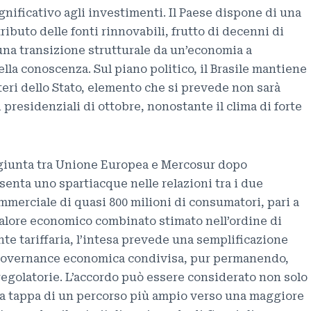
gnificativo agli investimenti. Il Paese dispone di una
ibuto delle fonti rinnovabili, frutto di decenni di
una transizione strutturale da un’economia a
la conoscenza. Sul piano politico, il Brasile mantiene
oteri dello Stato, elemento che si prevede non sarà
 presidenziali di ottobre, nonostante il clima di forte
aggiunta tra Unione Europea e Mercosur dopo
senta uno spartiacque nelle relazioni tra i due
ommerciale di quasi 800 milioni di consumatori, pari a
valore economico combinato stimato nell’ordine di
nte tariffaria, l’intesa prevede una semplificazione
 governance economica condivisa, pur permanendo,
tà regolatorie. L’accordo può essere considerato non solo
 tappa di un percorso più ampio verso una maggiore