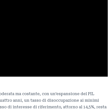
 moderata ma costante, con un’espansione del PIL
 quattro anni, un tasso di disoccupazione ai minimi
asso di interesse di riferimento, attorno al 14,5%, resta