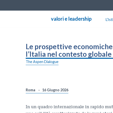
Vai
valori e leadership
L’Ist
al
contenuto
Le prospettive economiche d
l’Italia nel contesto globale
The Aspen Dialogue
Roma
16 Giugno 2026
In un quadro internazionale in rapido muta