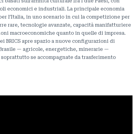
i basati sull’affinità culturale fra i due Paesi, con
oli economici e industriali. La principale economia
r l’Italia, in uno scenario in cui la competizione per
rre rare, tecnologie avanzate, capacità manifatturiere
sioni macroeconomiche quanto in quelle di impresa.
ei BRICS apre spazio a nuove configurazioni di
l Brasile — agricole, energetiche, minerarie —
 soprattutto se accompagnate da trasferimento