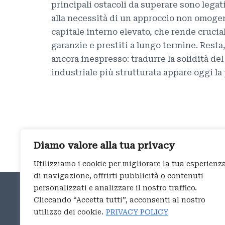
principali ostacoli da superare sono legat
alla necessità di un approccio non omogene
capitale interno elevato, che rende crucial
garanzie e prestiti a lungo termine. Resta
ancora inespresso: tradurre la solidità de
industriale più strutturata appare oggi la 
Diamo valore alla tua privacy
Utilizziamo i cookie per migliorare la tua esperienz
di navigazione, offrirti pubblicità o contenuti
UFFICIO DI ROMA
personalizzati e analizzare il nostro traffico.
Cliccando “Accetta tutti”, acconsenti al nostro
Piazza Navona 114
utilizzo dei cookie.
PRIVACY POLICY
00186 – Roma