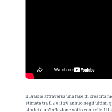
Il Brasile attraversa una fase di crescita
stimata tra il 2 e il 3% annuo negli ultimi
storici e un’inflazione sotto controllo. Il t