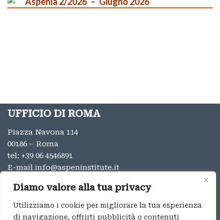
Aspenia 2/2026
Giugno 2026
UFFICIO DI ROMA
Piazza Navona 114
00186 – Roma
tel:
+39 06 4546891
E-mail
info@aspeninstitute.it
UFFICIO DI MILANO
Diamo valore alla tua privacy
Via Vincenzo Monti 12
Utilizziamo i cookie per migliorare la tua esperienza
20123 – Milano
di navigazione, offrirti pubblicità o contenuti