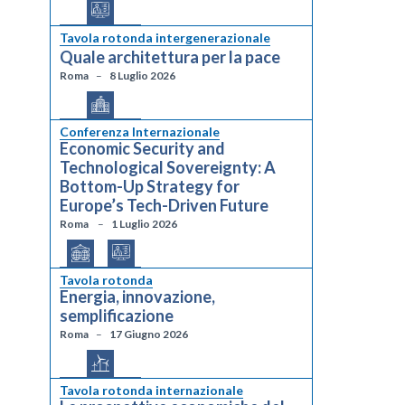
Tavola rotonda intergenerazionale
Quale architettura per la pace
Roma
8 Luglio 2026
Conferenza Internazionale
Economic Security and
Technological Sovereignty: A
Bottom-Up Strategy for
Europe’s Tech-Driven Future
Roma
1 Luglio 2026
Tavola rotonda
Energia, innovazione,
semplificazione
Roma
17 Giugno 2026
Tavola rotonda internazionale