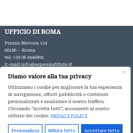
UFFICIO DI ROMA
Piazza Navona 114
00186 – Roma
tel:
+39 06 4546891
E-mail
info@aspeninstitute.it
UFFICIO DI MILANO
Diamo valore alla tua privacy
Via Vincenzo Monti 12
Utilizziamo i cookie per migliorare la tua esperienza
20123 – Milano
di navigazione, offrirti pubblicità o contenuti
tel:
+39 02 9996131
personalizzati e analizzare il nostro traffico.
E-mail:
info@aspeninstitute.it
Cliccando “Accetta tutti”, acconsenti al nostro
utilizzo dei cookie.
PRIVACY POLICY
Privacy
Aspen Institute Italia ® 2023
Personalizza
Rifiuta tutto
Accettare tutto