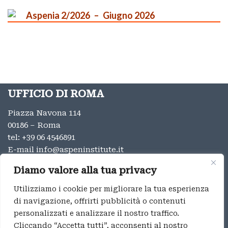
Aspenia 2/2026
Giugno 2026
UFFICIO DI ROMA
Piazza Navona 114
00186 – Roma
tel:
+39 06 4546891
E-mail
info@aspeninstitute.it
UFFICIO DI MILANO
Diamo valore alla tua privacy
Via Vincenzo Monti 12
Utilizziamo i cookie per migliorare la tua esperienza
20123 – Milano
di navigazione, offrirti pubblicità o contenuti
tel:
+39 02 9996131
personalizzati e analizzare il nostro traffico.
E-mail:
info@aspeninstitute.it
Cliccando “Accetta tutti”, acconsenti al nostro